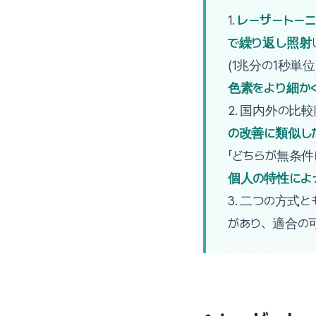
1.
レーザートーニ
で繰り返し照射
(1兆分の1秒単
色素をより細か
2. 国内外の比
の改善に類似し
「どちらが無条件
個人の特性によ
3. 二つの方
があり、適合の