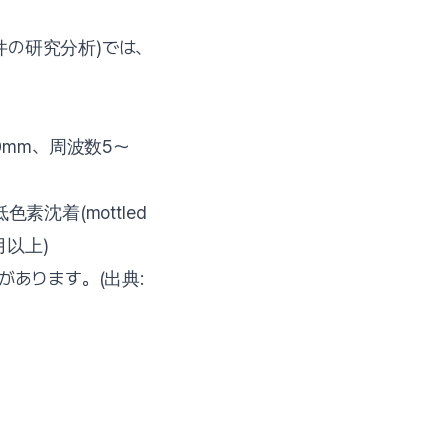
2、42件の研究分析)では、
0mm、周波数5〜
沈着(mottled
月以上)
あります。(出典: