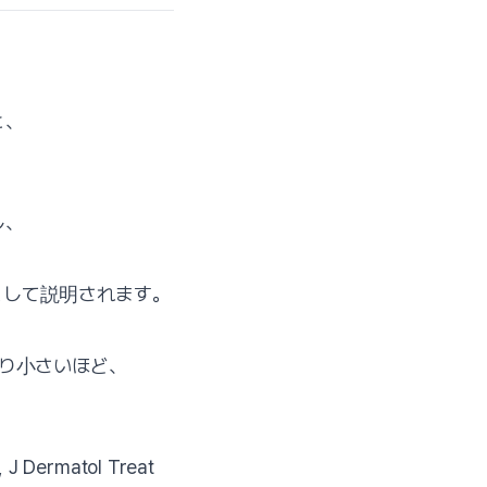
と、
し、
として説明されます。
り小さいほど、
ermatol Treat