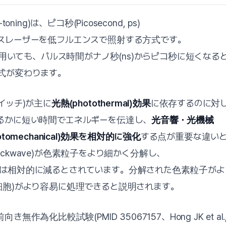
oning)は、ピコ秒(Picosecond, ps)
スレーザーを低フルエンスで照射する方式です。
長を用いても、パルス時間がナノ秒(ns)からピコ秒に短くなる
式が変わります。
イッチ)が主に
光熱(photothermal)効果
に依存するのに対
るかに短い時間でエネルギーを伝達し、
光音響・光機械
/photomechanical)効果を相対的に強化
する点が重要な違い
 shockwave)が色素粒子をより細かく分解し、
は相対的に減るとされています。分解された色素粒子がよ
細胞)がより容易に処理できると説明されます。
為化比較試験(PMID 35067157、Hong JK et al., J D