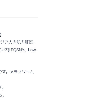
)
アジア人の肌の肝斑・
(LFQSNY、Low-
です。メラノソーム
す。
で、