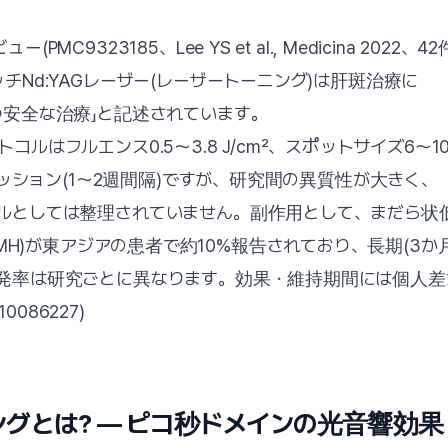
PMC9323185、Lee YS et al., Medicina 202
チNd:YAGレーザー(レーザートーニング)は肝斑治療に
つ安全な治療」と記述されています。
ルはフルエンス0.5〜3.8 J/cm²、スポットサイズ6〜1
0セッション(1〜2週間隔)ですが、研究間の異質性が大きく、
としては整理されていません。副作用として、まだら状低色素
tion, MH)が東アジアの患者で約10%報告されており、長期(3か
発率は研究ごとに異なります。効果・維持期間には個人差が
10086227)
ニングとは? — ピコ秒ドメインの光音響効果