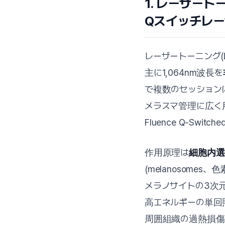
1. レーザート
Qスイッチレ
レーザートーニング(La
主に1,064nm波長を
で複数のセッション
メラスマ管理に広く用い
Fluence Q-Swit
作用原理は
細胞内選択的光
(melanosom
メラノサイトの3次
高エネルギーの単回
周囲組織の過熱損傷