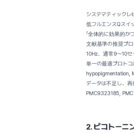
システマティックレビュー(
低フルエンスQスイッ
「全体的に効果的か
文献基準の推奨プロトコ
10Hz、通常9〜1
単一の最適プロトコル
hypopigmenta
データは不足し、再
PMC9323185, PMC
2. ピコトー