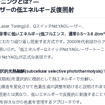
ーニングとは? —
ーザーの低エネルギー反復照射
ser Toning)は、QスイッチNd:YAGレーザー、
非常に低いエネルギー(低フルエンス、通常0.5〜3.8 J/cm²
にわたり繰り返し照射する方式です。2000年代初頭から
られ、「低エネルギーQスイッチNd:YAGレーザートーニング
ched Nd:YAG)」が正式な表現です。
熱融解(subcellular selective photothermolysis)
es、色素顆粒)を選択的に標的として熱エネルギーで分解し、
元構造を変化させて色素生成の調整を助けると説明されま
照射とは異なり、低いエネルギーで反復的に刺激すること
を抑えながら色素を管理するアプローチです。