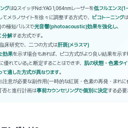
ング
はQスイッチNd:YAG 1,064nmレーザーを
低フルエンス(1〜3
してメラノサイトを徐々に調整する方式で、
ピコトーニング
位)の極短パルスで
光音響(photoacoustic)効果を強化し、
く分解
する方式です。
較臨床研究で、二つの方式は
肝斑(メラスマ)
た効果
を示す場合もあれば、ピコ方式がより良い結果を示す
に優れている」と断定することはできず、
肌の状態・色素タイ
って適した方式が異なります
。
式とも注意が必要な副作用(一時的な紅斑・色素の再発・まれに
可否と進行計画は
事前カウンセリングで個別に決定
する必要