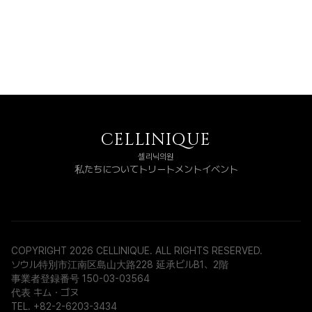
CELLINIQUE
셀리닉의원
私たちについて
トリートメント
イベント
COPYRIGHT 2026 CELLINIQUE. ALL RIGHTS RESERVED.
ソウル特別市江南区島山大路228 延承ビルB1、2階
事業者登録番号 150-03-03564
代表 キム・ゴヌ
TEL. +82-2-6203-3434