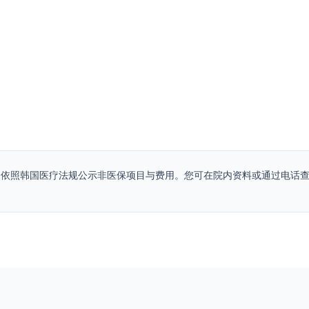
能伴随治疗前评估或检查。
que 会依照韩国医疗法规公示非医保项目与费用。您可在院内资料或通过电