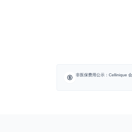
Special Care
HemaPure · BHT
需要更密切医疗管理的专项护理，可
非医保费用公示：Cellini