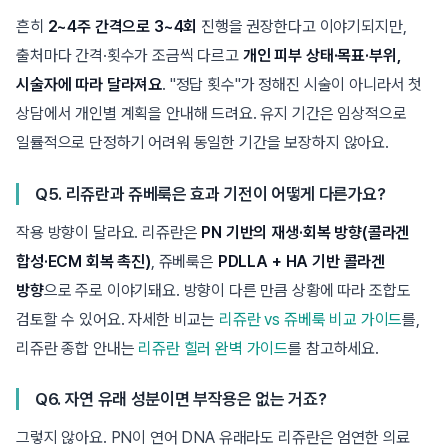
흔히
2~4주 간격으로 3~4회
진행을 권장한다고 이야기되지만,
출처마다 간격·횟수가 조금씩 다르고
개인 피부 상태·목표·부위,
시술자에 따라 달라져요
. "정답 횟수"가 정해진 시술이 아니라서 첫
상담에서 개인별 계획을 안내해 드려요. 유지 기간은 임상적으로
일률적으로 단정하기 어려워 동일한 기간을 보장하지 않아요.
Q5. 리쥬란과 쥬베룩은 효과 기전이 어떻게 다른가요?
작용 방향이 달라요. 리쥬란은
PN 기반의 재생·회복 방향(콜라겐
합성·ECM 회복 촉진)
, 쥬베룩은
PDLLA + HA 기반 콜라겐
방향
으로 주로 이야기돼요. 방향이 다른 만큼 상황에 따라 조합도
검토할 수 있어요. 자세한 비교는
리쥬란 vs 쥬베룩 비교 가이드
를,
리쥬란 종합 안내는
리쥬란 힐러 완벽 가이드
를 참고하세요.
Q6. 자연 유래 성분이면 부작용은 없는 거죠?
그렇지 않아요. PN이 연어 DNA 유래라도 리쥬란은 엄연한 의료