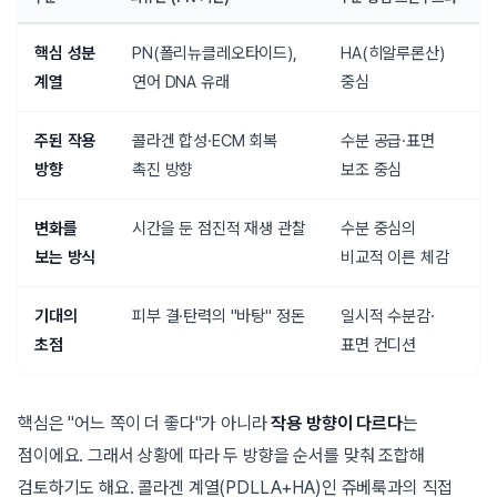
핵심 성분
PN(폴리뉴클레오타이드),
HA(히알루론산)
계열
연어 DNA 유래
중심
주된 작용
콜라겐 합성·ECM 회복
수분 공급·표면
방향
촉진 방향
보조 중심
변화를
시간을 둔 점진적 재생 관찰
수분 중심의
보는 방식
비교적 이른 체감
기대의
피부 결·탄력의 "바탕" 정돈
일시적 수분감·
초점
표면 컨디션
핵심은 "어느 쪽이 더 좋다"가 아니라
작용 방향이 다르다
는
점이에요. 그래서 상황에 따라 두 방향을 순서를 맞춰 조합해
검토하기도 해요. 콜라겐 계열(PDLLA+HA)인 쥬베룩과의 직접