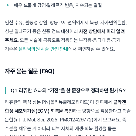
매우 드물게 감염·알레르기 반응, 지속되는 결절
임신·수유, 활동성 감염, 항응고제·면역억제제 복용, 자가면역질환,
성분 알레르기 등은 신중 검토 대상이라
사전 상담에서 미리 알려
주세요
. 모든 시술에 공통으로 적용되는 부작용·응급 대응·금기
기준은
셀리닉의원 시술 안전 안내
에서 확인하실 수 있어요.
자주 묻는 질문 (FAQ)
Q1. 리쥬란 효과의 "기전"을 한 문장으로 정리하면 뭔가요?
리쥬란의 핵심 성분 PN(폴리뉴클레오타이드)이 진피에서
콜라겐
합성·세포외기질(ECM) 회복을 촉진
하는 방향으로 작용한다고 학술
문헌(Int. J. Mol. Sci. 2025, PMC12429772)에서 보고돼요. 즉
수분을 채우는 게 아니라 피부 자체의 재생·회복 환경을 돕는