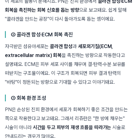
이 세포의 활동이 둔해지죠. PN은 진피 환경에서
콜라겐 합성·ECM
회복을 촉진하는 회복 신호를 돕는 방향
으로 보고돼요. 쉽게 말해
"콜라겐을 만드는 공장"이 다시 돌아가도록 돕는 셈이에요.
② 콜라겐 합성·ECM 회복 촉진
자극받은 섬유아세포는
콜라겐 합성
과
세포외기질(ECM,
extracellular matrix) 회복
을 촉진하는 방향으로 작동한다고
설명돼요. ECM은 피부 세포 사이를 채우며 결·탄력·수분 보유를
떠받치는 구조물이에요. 이 구조가 회복되면 피부 결과 탄력의
"바탕"이 정돈되는 방향으로 기대할 수 있다고 이야기돼요.
③ 회복 환경 조성
PN은 손상된 진피 환경에서 세포가 회복하기 좋은 조건을 만드는
쪽으로 작용한다고 보고돼요. 그래서 리쥬란은 "한 방에 채우는"
시술이 아니라
시간을 두고 피부의 재생 흐름을 따라가는
시술로
안내드리는 경우가 많아요.