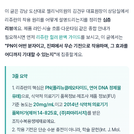
이 글은 강남 도산대로 셀리닉의원의 김건우 대표원장이 상담실에서
리쥬란의 작용 원리를 어떻게 설명드리는지를 정리한
심층
리뷰
예요. 제품 라인·시술 흐름·다운타임 같은 종합 안내가
필요하시면 먼저
리쥬란 힐러 완벽 가이드
를 보시고, 이 글에서는
"PN이 어떤 분자이고, 진피에서 무슨 기전으로 작용하며, 그 효과를
어디까지 기대할 수 있는지"
에 집중할게요.
3줄 요약
1. 리쥬란의 핵심은
PN(폴리뉴클레오타이드, 연어 DNA 정제물
유래)
으로, 식약처 의료기기 품목정보·제조사 제품 정보(IFU)
기준 농도는
20mg/mL
이고
2014년 식약처 의료기기
품목허가(제허 14-825호, (주)파마리서치)
를 받은
조직수복용생체재료예요.
2. 작용 기전은 단순 수분 충전이 아니라, 학술 문헌(Int. J. Mol.