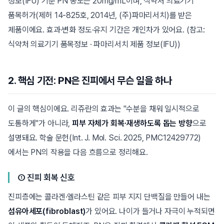
정보(IFU) 기준 PN 농도는 20mg/mL이며, 식약처 의료기기
품목허가(제허 14-825호, 2014년, (주)파마리서치)를 받은
제품이에요. 효과·변화 정도·유지 기간은 개인차가 있어요. (참고:
식약처 의료기기 품목정보 · 파마리서치 제품 정보(IFU))
2. 핵심 기전: PN은 진피에서 무슨 일을 하나
이 글의 핵심이에요. 리쥬란의 효과는 "수분을 채워 일시적으로
도톰하게"가 아니라,
피부 자체가 회복·재생하도록 돕는 방향
으로
설명돼요. 학술 문헌(Int. J. Mol. Sci. 2025, PMC12429772)
에서는 PN의 작용을 다음 흐름으로 정리해요.
① 진피 회복 신호
진피층에는 콜라겐·엘라스틴 같은 피부 지지 단백질을 만들어 내는
섬유아세포(fibroblast)
가 있어요. 나이가 들거나 자극이 누적되면