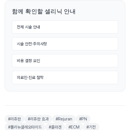
함께 확인할 셀리닉 안내
전체 시술 안내
시술 안전·주의사항
비용 결정 요인
의료진·진료 철학
#
리쥬란
#
리쥬란 효과
#
Rejuran
#
PN
#
폴리뉴클레오타이드
#
콜라겐
#
ECM
#
기전