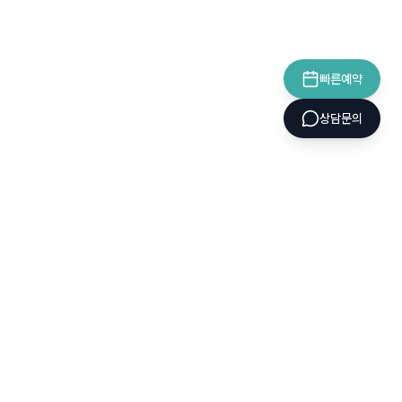
빠른예약
상담문의
CELLINIQUE
셀리닉의원
소개
시술
이벤트
COPYRIGHT 2026 CELLINIQUE. ALL RIGHTS RESERVED.
서울특별시 강남구 도산대로 228 연승빌딩 B1층, 2층
사업자등록번호 150-03-03564