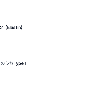
（Elastin）
そのうち
Type I