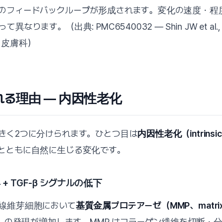
のフィードバックループが形成されます。変化の速度・程
ます。（出典: PMC6540032 — Shin JW et al., Int J
 皮膚科）
われる理由 — 内因性老化
きく2つに分けられます。ひとつ目は
内因性老化（intrinsic
とともに自然に生じる変化です。
+ TGF-β シグナルの低下
線維芽細胞において
基質金属プロテアーゼ（MMP、matri
）
の発現が増加します。MMP はコラーゲン繊維を切断・