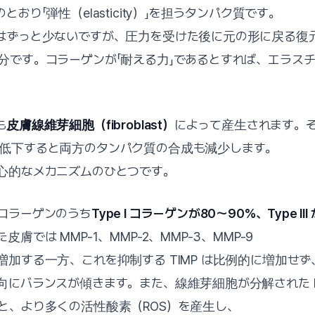
おり「弾性（elasticity）」を担うタンパク質です。
ずっと少ないですが、圧力を受けた後に元の形に戻る復元力（
分です。コラーゲンが「耐える力」であるとすれば、エラスチ
も
皮膚線維芽細胞（fibroblast）
によって産生されます。
低下すると両方のタンパク質の合成も減少します。
心的なメカニズムのひとつです。
コラーゲンのうち
Type I コラーゲンが80〜90%、Type III
膚では MMP-1、MMP-2、MMP-3、MMP-9
加する一方、これを抑制する TIMP は比例的に増加せず
向にバランスが傾きます。また、線維芽細胞が分解された 
と、より多くの活性酸素（ROS）を産生し、