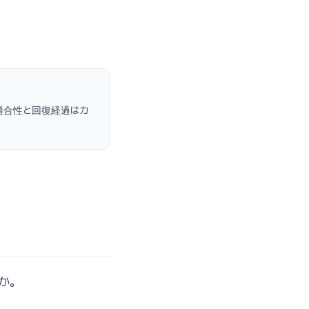
適合性と回復経過はカ
か。