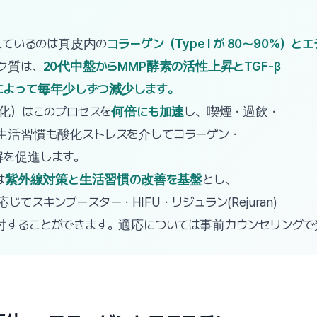
支えているのは真皮内の
コラーゲン（Type I が 80〜90%）と
ク質は、
20代中盤からMMP酵素の活性上昇とTGF-β
によって毎年少しずつ減少します。
老化）はこのプロセスを
何倍にも加速
し、喫煙・過飲・
生活習慣も酸化ストレスを介してコラーゲン・
解を促進します。
は
紫外線対策と生活習慣の改善を基盤
とし、
てスキンブースター・HIFU・リジュラン(Rejuran)
討することができます。適応については事前カウンセリングで