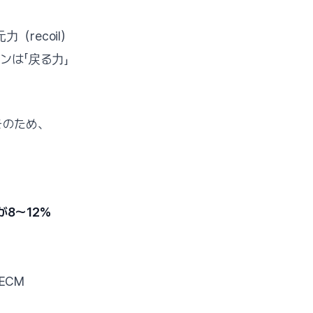
recoil）
ンは「戻る力」
そのため、
 が8〜12%
、
ECM