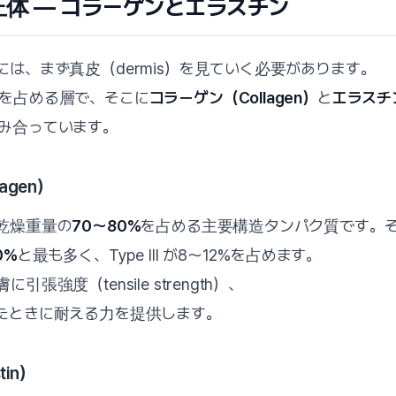
の正体 — コラーゲンとエラスチン
は、まず真皮（dermis）を見ていく必要があります。
を占める層で、そこに
コラーゲン（Collagen）
と
エラスチン
み合っています。
agen）
乾燥重量の
70〜80%
を占める主要構造タンパク質です。
0%
と最も多く、Type III が8〜12%を占めます。
張強度（tensile strength）、
たときに耐える力を提供します。
tin）