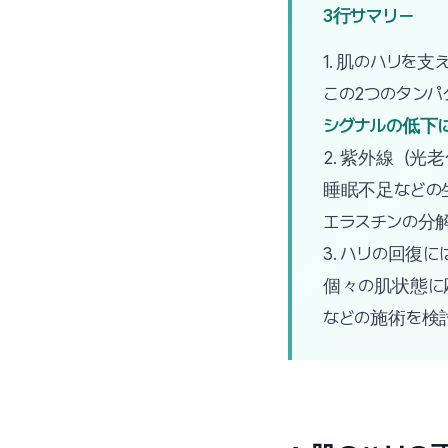
3行サマリー
1. 肌のハリを
この2つのタンパ
シグナルの低下
2. 紫外線（光
睡眠不足などの
エラスチンの分
3. ハリの回復に
個々の肌状態に応じ
などの施術を検