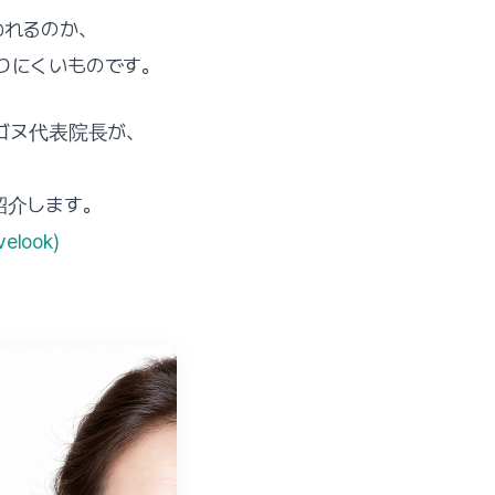
われるのか、
りにくいものです。
・ゴヌ代表院長が、
紹介します。
elook)