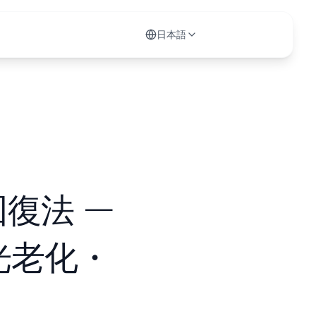
日本語
復法 —
光老化・