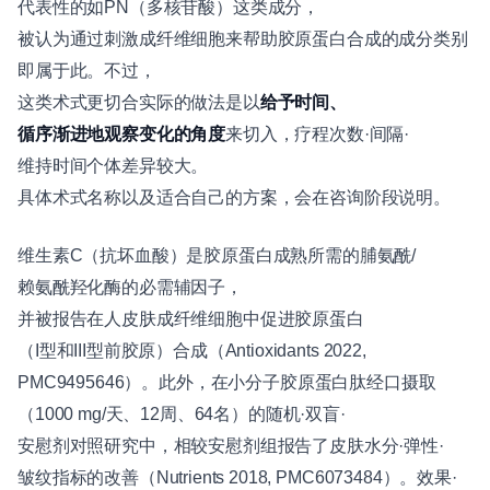
代表性的如PN（多核苷酸）这类成分，
被认为通过刺激成纤维细胞来帮助胶原蛋白合成的成分类别
即属于此。不过，
这类术式更切合实际的做法是以
给予时间、
循序渐进地观察变化的角度
来切入，疗程次数·间隔·
维持时间个体差异较大。
具体术式名称以及适合自己的方案，会在咨询阶段说明。
维生素C（抗坏血酸）是胶原蛋白成熟所需的脯氨酰/
赖氨酰羟化酶的必需辅因子，
并被报告在人皮肤成纤维细胞中促进胶原蛋白
（I型和III型前胶原）合成（Antioxidants 2022,
PMC9495646）。此外，在小分子胶原蛋白肽经口摄取
（1000 mg/天、12周、64名）的随机·双盲·
安慰剂对照研究中，相较安慰剂组报告了皮肤水分·弹性·
皱纹指标的改善（Nutrients 2018, PMC6073484）。效果·