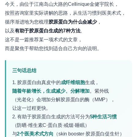
今天，由位于江南岛山大路的Cellinique金健宇院长，
按照咨询室里实际讲解的思路，从生活习惯到医美术式，
循序渐进地为您梳理
胶原蛋白为什么会减少
，
以及
有助于胶原蛋白生成的7种方法
。
这不是一篇推荐某一项术式的文章，
而是聚焦于帮助您找到适合自己方向的说明。
三句话总结
1. 胶原蛋白由真皮中的
成纤维细胞
生成，
随着年龄增长，生成减少、分解增加
。紫外线
（光老化）会增加分解胶原蛋白的酶（MMP），
让这一过程更快。
2. 有助于胶原蛋白生成的方法可分为
5种生活习惯
（防晒·维生素C·蛋白质·戒烟·睡眠）
与
2个医美术式方向
（skin booster·胶原蛋白促生针）