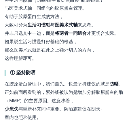
将生活习惯轴（防晒·维生素C·蛋白质·戒烟·睡眠）
与医美术式轴一同组合的胶原蛋白管理。
有助于胶原蛋白生成的方法，
大致可分为
生活习惯轴
与
医美术式轴
来思考。
并非只选其中一边，而是
将两者一同组合
才更切合实际。
如果说生活习惯是打好基础的根基，
那么医美术式就是在此之上额外切入的方向，
这样理解即可。
① 坚持防晒
在胶原蛋白管理中，我们最先、也最坚持建议的就是
防晒
。
正如前面所看到的，紫外线被认为是增加分解胶原蛋白的酶
（MMP）的主要原因。这意味着，
少流失
与重新补充同样重要。防晒霜建议在阴天·
室内也照常使用。