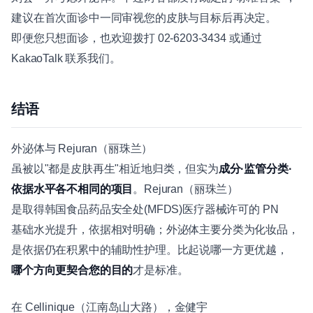
建议在首次面诊中一同审视您的皮肤与目标后再决定。
即便您只想面诊，也欢迎拨打 02-6203-3434 或通过
KakaoTalk 联系我们。
结语
外泌体与 Rejuran（丽珠兰）
虽被以"都是皮肤再生"相近地归类，但实为
成分·监管分类·
依据水平各不相同的项目
。Rejuran（丽珠兰）
是取得韩国食品药品安全处(MFDS)医疗器械许可的 PN
基础水光提升，依据相对明确；外泌体主要分类为化妆品，
是依据仍在积累中的辅助性护理。比起说哪一方更优越，
哪个方向更契合您的目的
才是标准。
在 Cellinique（江南岛山大路），金健宇