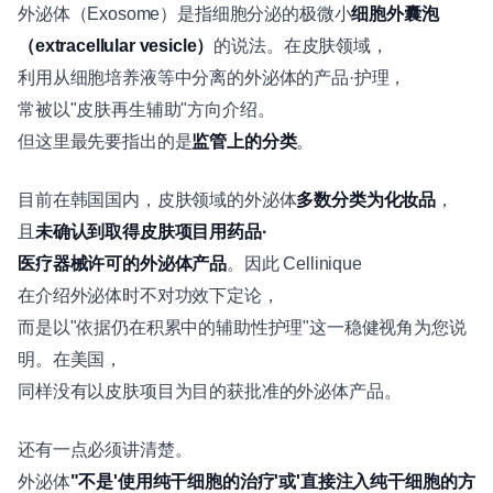
外泌体（Exosome）是指细胞分泌的极微小
细胞外囊泡
（extracellular vesicle）
的说法。在皮肤领域，
利用从细胞培养液等中分离的外泌体的产品·护理，
常被以"皮肤再生辅助"方向介绍。
但这里最先要指出的是
监管上的分类
。
目前在韩国国内，皮肤领域的外泌体
多数分类为化妆品
，
且
未确认到取得皮肤项目用药品·
医疗器械许可的外泌体产品
。因此 Cellinique
在介绍外泌体时不对功效下定论，
而是以"依据仍在积累中的辅助性护理"这一稳健视角为您说
明。在美国，
同样没有以皮肤项目为目的获批准的外泌体产品。
还有一点必须讲清楚。
外泌体
"不是'使用纯干细胞的治疗'或'直接注入纯干细胞的方