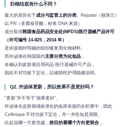
归根结底有什么不同？
最大的差异在于
成分与监管上的分类
。Rejuran（丽珠兰）
以 PN（多聚核苷酸，鲑鱼 DNA 来源）
成分取得
韩国食品药品安全处(MFDS)医疗器械产品许可
（许可编号 14-825，2014 年）
，
是依据相对明确的组织修复用生物材料。
而外泌体在韩国国内
主要分类为化妆品
，
未确认到皮肤项目用药品·医疗器械许可产品，
因此不对功效下定论，以辅助性护理稳健说明。
Q2. 外泌体更新，所以效果不是更好吗？
"更新"并不等于"效果更好"。
外泌体在皮肤领域标准化的临床依据仍在积累中，因此
Cellinique 不对功效下定论，并一并告知其局限。
比起说哪一方更优越，
按目的看哪个方向更契合
，