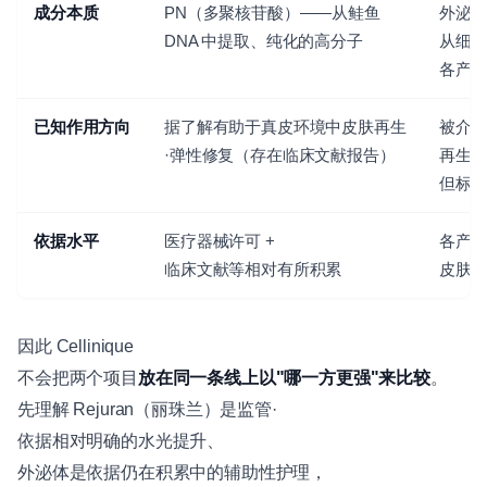
成分本质
PN（多聚核苷酸）——从鲑鱼
外泌
DNA 中提取、纯化的高分子
从细
各产品
已知作用方向
据了解有助于真皮环境中皮肤再生
被介绍
·弹性修复（存在临床文献报告）
再生
但标
依据水平
医疗器械许可 +
各产品
临床文献等相对有所积累
皮肤
因此 Cellinique
不会把两个项目
放在同一条线上以"哪一方更强"来比较
。
先理解 Rejuran（丽珠兰）是监管·
依据相对明确的水光提升、
外泌体是依据仍在积累中的辅助性护理，